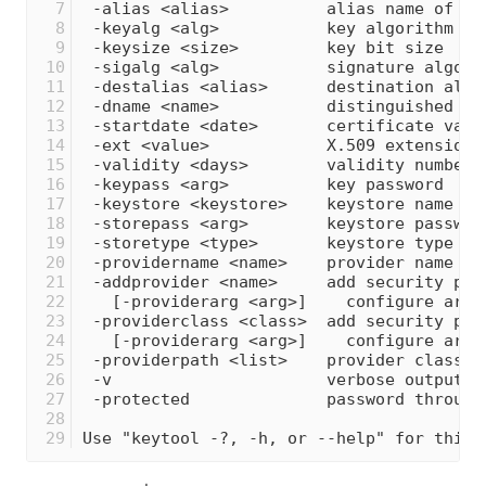
 -alias <alias>          alias name of th
 -keyalg <alg>           key algorithm na
 -keysize <size>         key bit size    
 -sigalg <alg>           signature algori
 -destalias <alias>      destination alia
 -dname <name>           distinguished na
 -startdate <date>       certificate vali
 -ext <value>            X.509 extension 
 -validity <days>        validity number 
 -keypass <arg>          key password    
 -keystore <keystore>    keystore name   
 -storepass <arg>        keystore passwor
 -storetype <type>       keystore type   
 -providername <name>    provider name   
 -addprovider <name>     add security pro
   [-providerarg <arg>]    configure argu
 -providerclass <class>  add security pro
   [-providerarg <arg>]    configure argu
 -providerpath <list>    provider classpa
 -v                      verbose output  
 -protected              password through
Use "keytool -?, -h, or --help" for this 