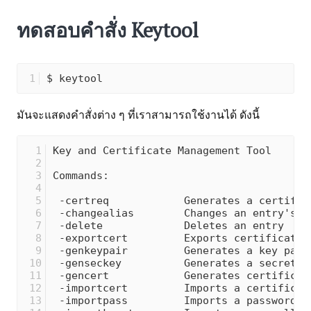
ทดสอบคำสั่ง Keytool
$ keytool 
มันจะแสดงคำสั่งต่าง ๆ ที่เราสามารถใช้งานได้ ดังนี้
Key and Certificate Management Tool      
Commands:                                
 -certreq            Generates a certific
 -changealias        Changes an entry's a
 -delete             Deletes an entry    
 -exportcert         Exports certificate 
 -genkeypair         Generates a key pair
 -genseckey          Generates a secret k
 -gencert            Generates certificat
 -importcert         Imports a certificat
 -importpass         Imports a password  