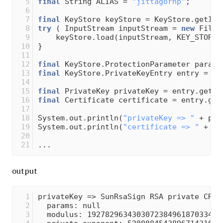
final
 String ALIAS = 
"jittagornp"
;
final
 KeyStore keyStore = KeyStore.getIns
try
 ( InputStream inputStream = 
new
 FileI
    keyStore.load(inputStream, KEY_STORE_
}
final
 KeyStore.ProtectionParameter parame
final
 KeyStore.PrivateKeyEntry entry = (K
final
 PrivateKey privateKey = entry.getPr
final
 Certificate certificate = entry.get
System.out.println(
"privateKey => "
 + pri
System.out.println(
"certificate => "
 + ce
...
output
privateKey => SunRsaSign RSA private CRT 
  params: null
  modulus: 192782963430307238496187033437