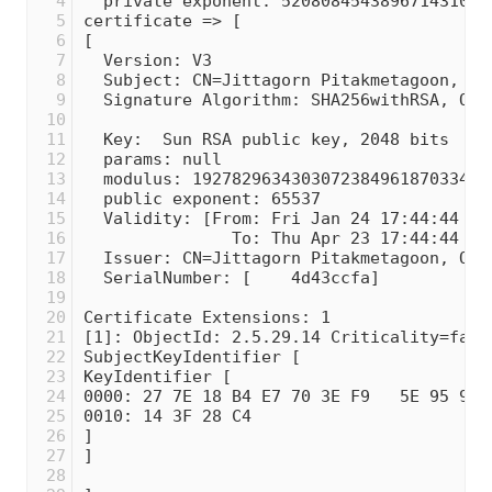
  private exponent: 520808454389671431035
certificate => [
[
  Version: V3
  Subject: CN=Jittagorn Pitakmetagoon, OU
  Signature Algorithm: SHA256withRSA, OID
  Key:  Sun RSA public key, 2048 bits
  params: null
  modulus: 192782963430307238496187033437
  public exponent: 65537
  Validity: [From: Fri Jan 24 17:44:44 IC
               To: Thu Apr 23 17:44:44 IC
  Issuer: CN=Jittagorn Pitakmetagoon, OU=
  SerialNumber: [    4d43ccfa]
Certificate Extensions: 1
[1]: ObjectId: 2.5.29.14 Criticality=fals
SubjectKeyIdentifier [
KeyIdentifier [
0000: 27 7E 18 B4 E7 70 3E F9   5E 95 92 
0010: 14 3F 28 C4                        
]
]