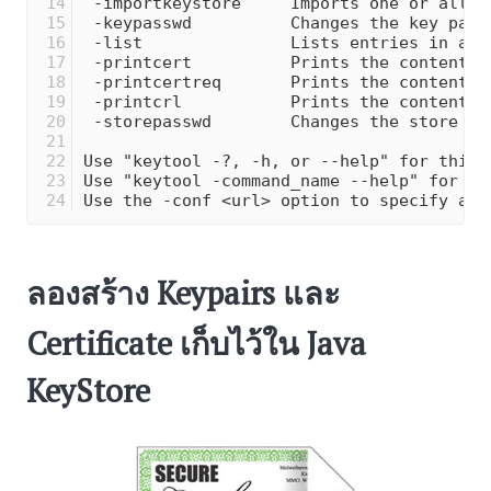
 -importkeystore     Imports one or all e
 -keypasswd          Changes the key pass
 -list               Lists entries in a k
 -printcert          Prints the content o
 -printcertreq       Prints the content o
 -printcrl           Prints the content o
 -storepasswd        Changes the store pa
Use "keytool -?, -h, or --help" for this 
Use "keytool -command_name --help" for us
Use the -conf <url> option to specify a p
ลองสร้าง Keypairs และ
Certificate เก็บไว้ใน Java
KeyStore