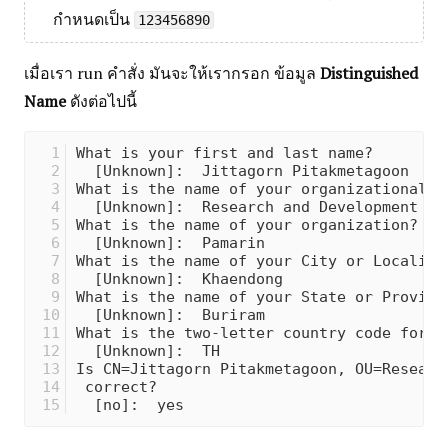
กำหนดเป็น
123456890
เมื่อเรา run คำสั่ง มันจะให้เรากรอก ข้อมูล
Distinguished
Name
ดังต่อไปนี้
What is your first and last name?        
  [Unknown]:  Jittagorn Pitakmetagoon    
What is the name of your organizational u
  [Unknown]:  Research and Development   
What is the name of your organization?   
  [Unknown]:  Pamarin                    
What is the name of your City or Locality
  [Unknown]:  Khaendong                  
What is the name of your State or Provinc
  [Unknown]:  Buriram                    
What is the two-letter country code for t
  [Unknown]:  TH                         
Is CN=Jittagorn Pitakmetagoon, OU=Researc
 correct?                                
  [no]:  yes                             