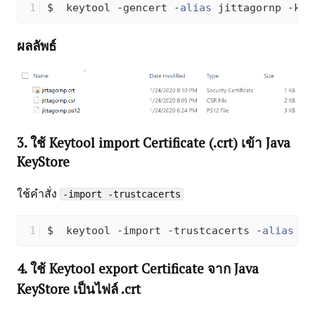
$  keytool -gencert -
alias
 jittagornp -key
ผลลัพธ์
3. ใช้ Keytool import Certificate (.crt) เข้า Java
KeyStore
ใช้คำสั่ง
-import -trustcacerts
$  keytool -import -trustcacerts -
alias
 pa
4. ใช้ Keytool export Certificate จาก Java
KeyStore เป็นไฟล์ .crt